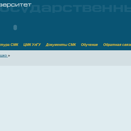
ктура СМК
ЦМК УлГУ
Документы СМК
Обучение
Обратная связ
ишко
»