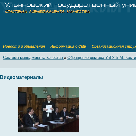
Новости и объявления
Информация о СМК
Организационная стру
Система менеджмента качества
»
Обращение ректора УлГУ Б.М. Кост
Видеоматериалы